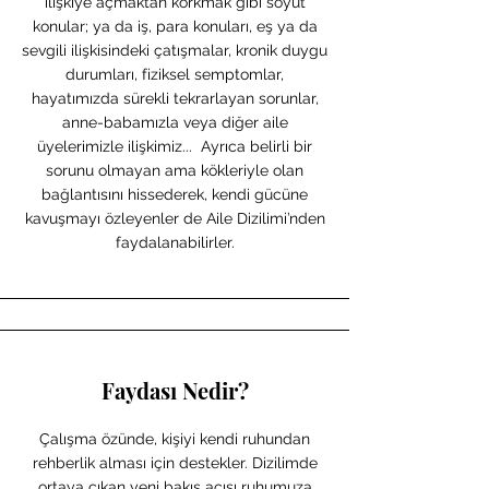
ilişkiye açmaktan korkmak gibi soyut
konular; ya da iş, para konuları, eş ya da
sevgili ilişkisindeki çatışmalar, kronik duygu
durumları, fiziksel semptomlar,
hayatımızda sürekli tekrarlayan sorunlar,
anne-babamızla veya diğer aile
üyelerimizle ilişkimiz... Ayrıca belirli bir
sorunu olmayan ama kökleriyle olan
bağlantısını hissederek, kendi gücüne
kavuşmayı özleyenler de Aile Dizilimi’nden
faydalanabilirler.
Faydası Nedir?
Çalışma özünde, kişiyi kendi ruhundan
rehberlik alması için destekler. Dizilimde
ortaya çıkan yeni bakış açısı ruhumuza