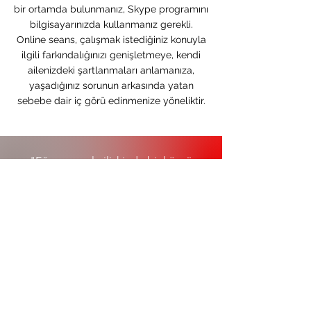
bir ortamda bulunmanız, Skype programını
bilgisayarınızda kullanmanız gerekli.
Online seans, çalışmak istediğiniz konuyla
ilgili farkındalığınızı genişletmeye, kendi
ailenizdeki şartlanmaları anlamanıza,
yaşadığınız sorunun arkasında yatan
sebebe dair iç görü edinmenize yöneliktir.
"Eğer annenle ilişkinde bir köprü
kurabilirsen, birden dünya ile köprü
kurduğunu hissedersin.
Yeryüzünde daha fazla köklenmiş
olursun. Babanla ilişkinde bir köprü
kurabilirsen, gökyüzünün karşısında
rahatlarsın. Onlar semboliktir, yeryüzü
ve gökyüzünü temsil ederler. Ve insan